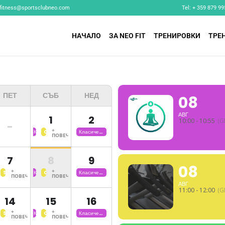
fitness@sportsclubneo.com
Tel: + 359 879 99
НАЧАЛО
ЗА NEO FIT
ТРЕНИРОВКИ
ТРЕ
ПЕТ
СЪБ
НЕД
08
АВГ
1
2
10:00 - 10:55
(G
-
+
Класическа
Conditioning
Класическа
ПОВЕЧЕ
Йога
Training
Йога
7
8
9
08
+
+
дерни
Step
Класическа
Conditioning
Класическа
ПОВЕЧЕ
ПОВЕЧЕ
нци
Burning
Йога
Training
Йога
АВГ
ца
11:00 - 12:00
(G
14
15
16
+
+
дерни
Step
Класическа
Conditioning
Класическа
ПОВЕЧЕ
ПОВЕЧЕ
нци
Burning
Йога
Training
Йога