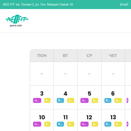
NEO FIT
кв. Люлин 2, ул. Ген. Михаил Савов 18
Email:
ПОН
ВТ
СР
ЧЕТ
-
-
-
-
3
4
5
6
Модерни
Step
Pilates
Zumba
Модерни
Step
Pilates
Zumba
Мо
Танци
Burning
Танци
Burning
Та
Деца
Деца
Де
10
11
12
13
Модерни
Step
Pilates
Zumba
Модерни
Step
Pilates
Zumba
Мо
Танци
Burning
Танци
Burning
Та