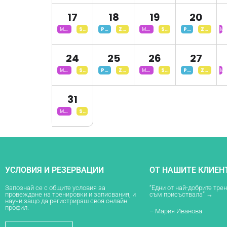
Деца
Деца
Де
17
18
19
20
Модерни
Step
Pilates
Zumba
Модерни
Step
Pilates
Zumba
Мо
Танци
Burning
Танци
Burning
Та
Деца
Деца
Де
24
25
26
27
Модерни
Step
Pilates
Zumba
Модерни
Step
Pilates
Zumba
Мо
Танци
Burning
Танци
Burning
Та
Деца
Деца
Де
31
Модерни
Step
Танци
Burning
Деца
УСЛОВИЯ И РЕЗЕРВАЦИИ
ОТ НАШИТЕ КЛИЕН
Запознай се с общите условия за
“Едни от най-добрите тре
провеждане на тренировки и записвания, и
съм присъствала” →
научи защо да регистрираш своя онлайн
профил.
– Мария Иванова