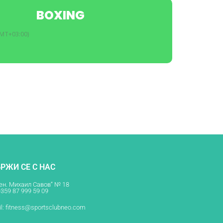
BOXING
MT+03:00)
РЖИ СЕ С НАС
Ген. Михаил Савов“ № 18
+359 87 999 59 09
l:
fitness@sportsclubneo.com