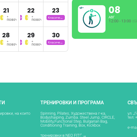
ца
08
21
22
23
+
+
АВГ
дерни
Step
Класическа
Conditioning
Класическа
ПОВЕЧЕ
ПОВЕЧЕ
12:00 - 13:00
(G
нци
Burning
Йога
Training
Йога
ца
28
29
30
+
+
дерни
Step
Класическа
Conditioning
Класическа
ПОВЕЧЕ
ПОВЕЧЕ
нци
Burning
Йога
Training
Йога
ца
ТИ
ТРЕНИРОВКИ И ПРОГРАМА
СВЪ
нировки, на които
Spinning, Pilates, Художествена г-ка,
ул. „
Bodyshaiping, Zumba. Steel Jump, CIRCLE,
тел: 
Mobility,Functional Step, Bulgarian Bag,
Conditioning Training, Box, Kickbox
e-mai
тренировки в NEO FIT!” →