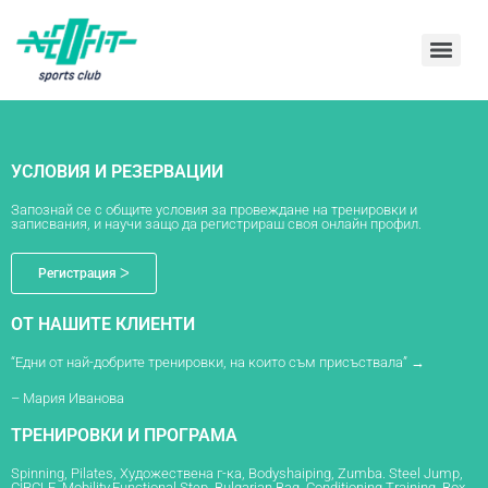
УСЛОВИЯ И РЕЗЕРВАЦИИ
Запознай се с общите условия за провеждане на тренировки и
записвания, и научи защо да регистрираш своя онлайн профил.
Регистрация ᐳ
ОТ НАШИТЕ КЛИЕНТИ
“Едни от най-добрите тренировки, на които съм присъствала” →
– Мария Иванова
ТРЕНИРОВКИ И ПРОГРАМА
Spinning, Pilates, Художествена г-ка, Bodyshaiping, Zumba. Steel Jump,
CIRCLE, Mobility,Functional Step, Bulgarian Bag, Conditioning Training, Box,