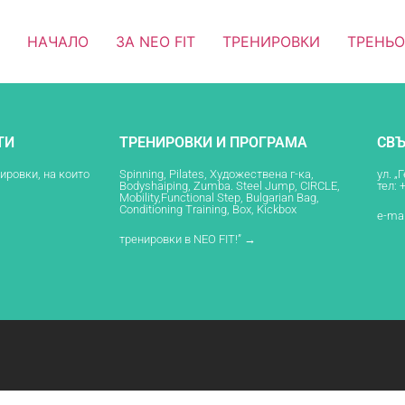
НАЧАЛО
ЗА NEO FIT
ТРЕНИРОВКИ
ТРЕНЬ
ТИ
ТРЕНИРОВКИ И ПРОГРАМА
СВЪ
нировки, на които
Spinning, Pilates, Художествена г-ка,
ул. „
Bodyshaiping, Zumba. Steel Jump, CIRCLE,
тел: 
Mobility,Functional Step, Bulgarian Bag,
Conditioning Training, Box, Kickbox
e-mai
тренировки в NEO FIT!” →