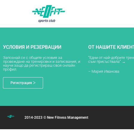
УСЛОВИЯ И РЕЗЕРВАЦИИ
ОТ НАШИТЕ КЛИЕН
Запознай се с общите условия за
“Едни от най-добрите тре
провеждане на тренировки и записвания, и
съм присъствала” →
научи защо да регистрираш своя онлайн
профил.
– Мария Иванова
Регистрация ᐳ
2014-2023 © New Fitness Management