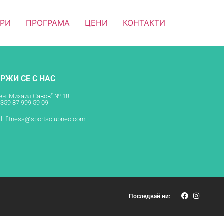
ОРИ
ПРОГРАМА
ЦЕНИ
КОНТАКТИ
РЖИ СЕ С НАС
Ген. Михаил Савов“ № 18
+359 87 999 59 09
l:
fitness@sportsclubneo.com
Последвай ни: