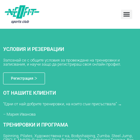
УСЛОВИЯ И РЕЗЕРВАЦИИ
Запознай се с общите условия за провеждане на тренировки и
записвания, и научи защо да регистрираш своя онлайн профил.
Регистрация ᐳ
ОТ НАШИТЕ КЛИЕНТИ
“Едни от най-добрите тренировки, на които съм присъствала” →
– Мария Иванова
ТРЕНИРОВКИ И ПРОГРАМА
Spinning, Pilates, Художествена г-ка, Bodyshaiping, Zumba. Steel Jump,
CIRCLE, Mobility,Functional Step, Bulgarian Bag, Conditioning Training, Box,