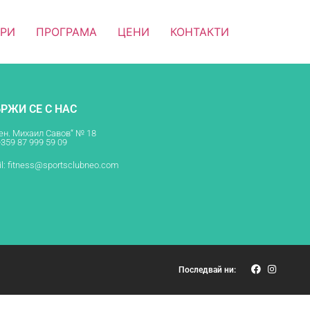
ОРИ
ПРОГРАМА
ЦЕНИ
КОНТАКТИ
РЖИ СЕ С НАС
Ген. Михаил Савов“ № 18
+359 87 999 59 09
l:
fitness@sportsclubneo.com
Последвай ни: