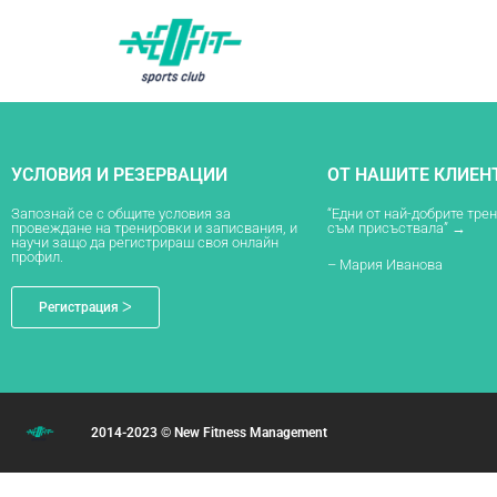
УСЛОВИЯ И РЕЗЕРВАЦИИ
ОТ НАШИТЕ КЛИЕН
Запознай се с общите условия за
“Едни от най-добрите тре
провеждане на тренировки и записвания, и
съм присъствала” →
научи защо да регистрираш своя онлайн
профил.
– Мария Иванова
Регистрация ᐳ
2014-2023 © New Fitness Management