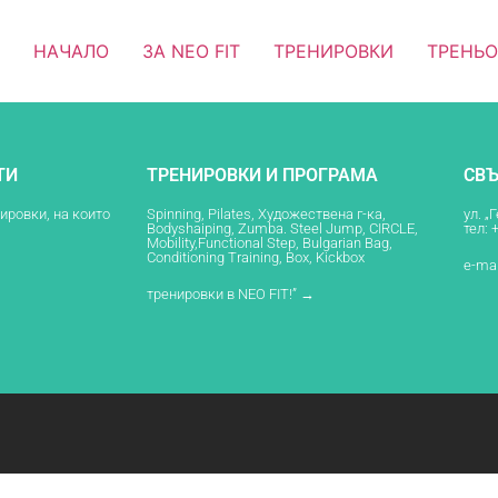
НАЧАЛО
ЗА NEO FIT
ТРЕНИРОВКИ
ТРЕНЬ
ТИ
ТРЕНИРОВКИ И ПРОГРАМА
СВЪ
нировки, на които
Spinning, Pilates, Художествена г-ка,
ул. „
Bodyshaiping, Zumba. Steel Jump, CIRCLE,
тел: 
Mobility,Functional Step, Bulgarian Bag,
Conditioning Training, Box, Kickbox
e-mai
тренировки в NEO FIT!” →