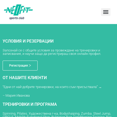
УСЛОВИЯ И РЕЗЕРВАЦИИ
Запознай се с общите условия за провеждане на тренировки и
записвания, и научи защо да регистрираш своя онлайн профил.
Регистрация ᐳ
ОТ НАШИТЕ КЛИЕНТИ
“Едни от най-добрите тренировки, на които съм присъствала” →
– Мария Иванова
ТРЕНИРОВКИ И ПРОГРАМА
Spinning, Pilates, Художествена г-ка, Bodyshaiping, Zumba. Steel Jump,
CIRCLE, Mobility,Functional Step, Bulgarian Bag, Conditioning Training, Box,