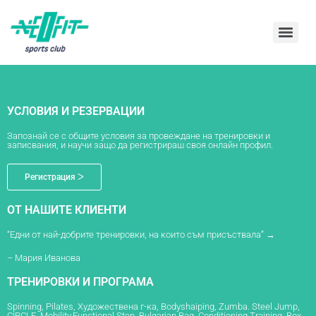
УСЛОВИЯ И РЕЗЕРВАЦИИ
Запознай се с общите условия за провеждане на тренировки и
записвания, и научи защо да регистрираш своя онлайн профил.
Регистрация ᐳ
ОТ НАШИТЕ КЛИЕНТИ
“Едни от най-добрите тренировки, на които съм присъствала” →
– Мария Иванова
ТРЕНИРОВКИ И ПРОГРАМА
Spinning, Pilates, Художествена г-ка, Bodyshaiping, Zumba. Steel Jump,
CIRCLE, Mobility,Functional Step, Bulgarian Bag, Conditioning Training, Box,